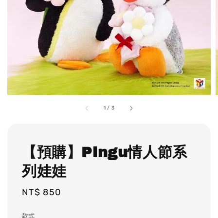
1
/
3
【預購】Pingu情人節系
列娃娃
Regular
NT$ 850
price
款式