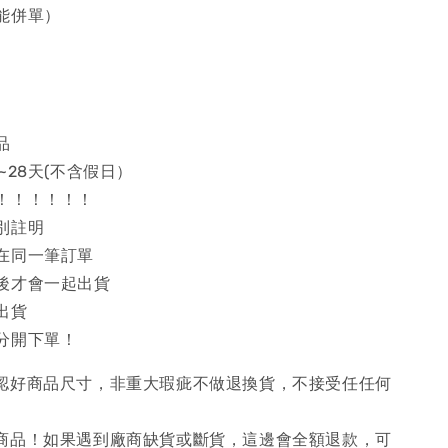
能併單）
品
~28天(不含假日）
！！！！！！
別註明
在同一筆訂單
後才會一起出貨
出貨
分開下單！
確認好商品尺寸，非重大瑕疵不做退換貨，不接受任任何
購商品！如果遇到廠商缺貨或斷貨，這邊會全額退款，可