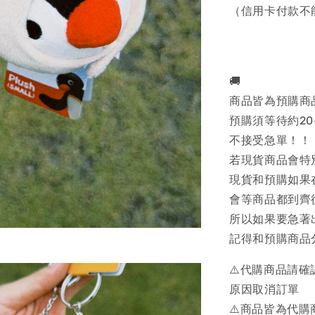
（信用卡付款不
🚚
商品皆為預購商
預購須等待約20
不接受急單！！
若現貨商品會特
現貨和預購如果
會等商品都到齊
所以如果要急著
記得和預購商品
⚠️代購商品請
原因取消訂單
⚠️商品皆為代