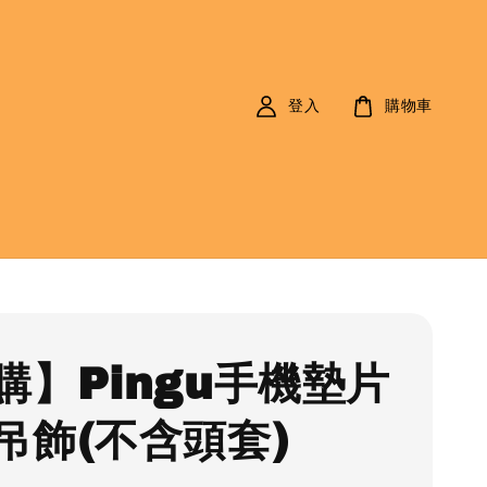
登入
購物車
購】Pingu手機墊片
吊飾(不含頭套)