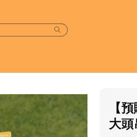
【預
大頭