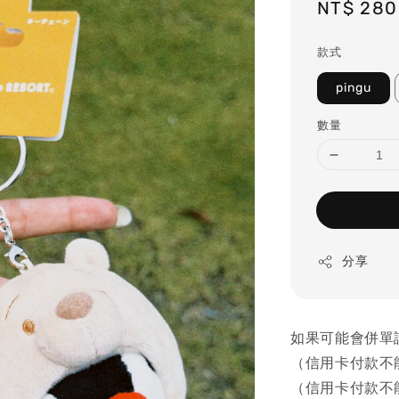
Regular
NT$ 280
price
款式
pingu
數量
分享
如果可能會併單
（信用卡付款不
（信用卡付款不