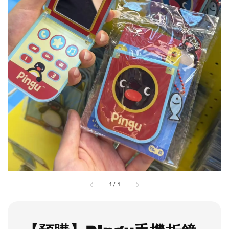
1
/
1