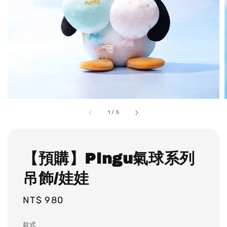
1
/
5
【預購】Pingu氣球系列
吊飾/娃娃
Regular
NT$ 980
price
款式