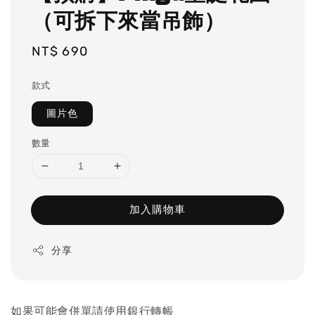
（可拆下來當吊飾）
Regular
NT$ 690
price
款式
圖片色
數量
加入購物車
分享
如果可能會併單請使用銀行轉帳