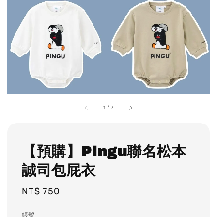
1
/
7
【預購】Pingu聯名松本
誠司包屁衣
Regular
NT$ 750
price
帳號