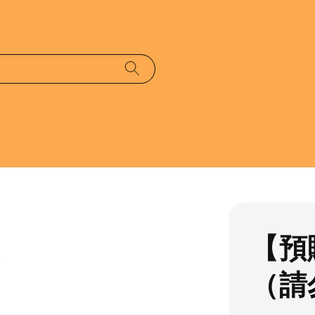
【預
（請