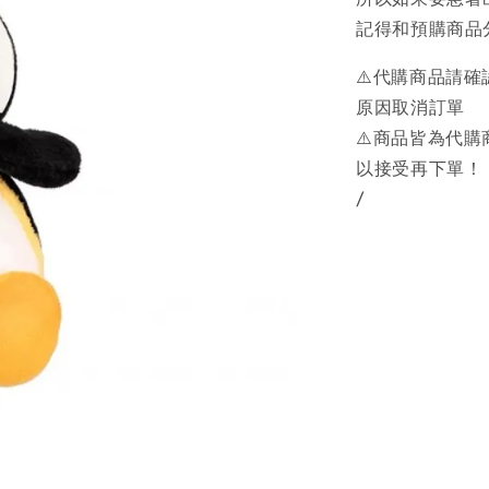
記得和預購商品
⚠️代購商品請
原因取消訂單
⚠️商品皆為代
以接受再下單！
/