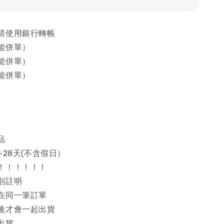
請使用銀行轉帳
能併單）
能併單）
能併單）
品
~28天(不含假日）
！！！！！！
別註明
在同一筆訂單
後才會一起出貨
出貨