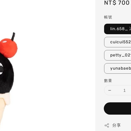
Regular
NT$ 700
price
帳號
lin.658
cuicui5
petty_0
yunabae
數量
分享