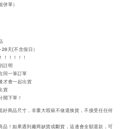
能併單）
品
~28天(不含假日）
！！！！！！
別註明
在同一筆訂單
後才會一起出貨
出貨
分開下單！
確認好商品尺寸，非重大瑕疵不做退換貨，不接受任任何
購商品！如果遇到廠商缺貨或斷貨，這邊會全額退款，可