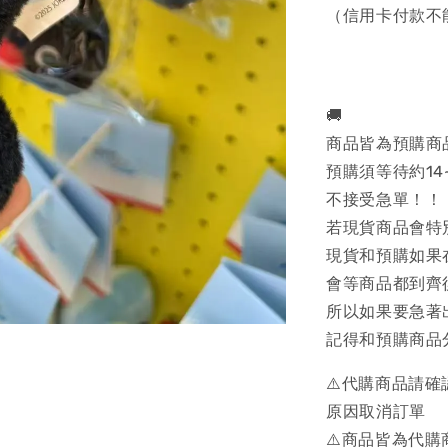
（信用卡付款不
🚚
商品皆為預購商
預購須等待約14
不接受急單！！
若現貨商品會特
現貨和預購如果
會等商品都到齊
所以如果要急著
記得和預購商品
⚠️代購商品請
原因取消訂單
⚠️商品皆為代