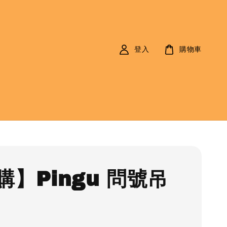
登入
購物車
購】Pingu 問號吊