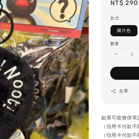
Regular
NT$ 290
price
款式
圖片色
數量
分享
如果可能會併單
（信用卡付款不
（信用卡付款不