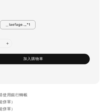
＿laefage._*1
加入購物車
請使用銀行轉帳
能併單）
能併單）