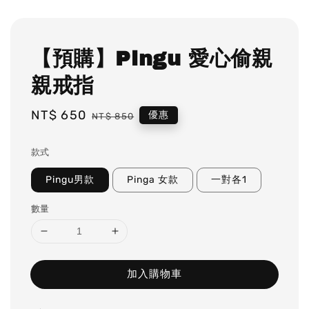
【預購】Pingu 愛心偷親
親戒指
Sale
NT$ 650
Regular
優惠
NT$ 850
price
price
款式
Pingu男款
Pinga 女款
一對各1
數量
加入購物車