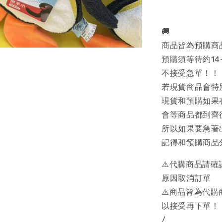
🚚
商品皆為預購商
預購須等待約14
不接受急單！！
若現貨商品會特
現貨和預購如果
會等商品都到齊
所以如果要急著
記得和預購商品
⚠️代購商品請
原因取消訂單
⚠️商品皆為代
以接受再下單！
/