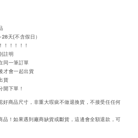
品
~28天(不含假日）
！！！！！！
別註明
在同一筆訂單
後才會一起出貨
出貨
分開下單！
確認好商品尺寸，非重大瑕疵不做退換貨，不接受任任何
購商品！如果遇到廠商缺貨或斷貨，這邊會全額退款，可