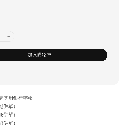
加入購物車
請使用銀行轉帳
能併單）
能併單）
能併單）