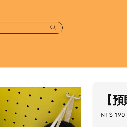
【預
Regular
NT$ 190
price