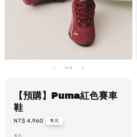
1
/
5
【預購】Puma紅色賽車
鞋
Regular
NT$ 4,960
售完
price
大小