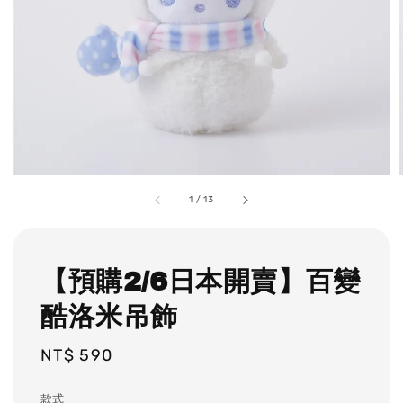
1
/
13
【預購2/6日本開賣】百變
酷洛米吊飾
Regular
NT$ 590
price
款式