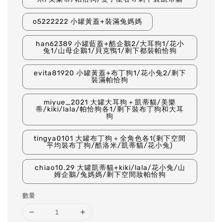
o5222222 小罐黃蓋+裝滿兔媽媽
han62389 小罐藍蓋+酷企鵝2/大耳狗1/花小
兔1/山母企鵝1/貝克鴨1/剩下都裝帕恰狗
evita81920 小罐黃蓋+布丁狗1/花小兔2/剩下
裝滿帕恰狗
miyue_2021 大罐大耳狗＋凱蒂貓/美樂
蒂/kiki/lala/帕恰狗各1/剩下裝布丁狗和大耳
狗
tingya0101 大罐布丁狗＋全角色各1(剩下空間
平均裝布丁狗/酷洛米/凱蒂貓/花小兔)
chiao10.29 大罐凱蒂貓+kiki/lala/花小兔/山
姆企鵝/兔媽媽/剩下空間妝帕恰狗
數量