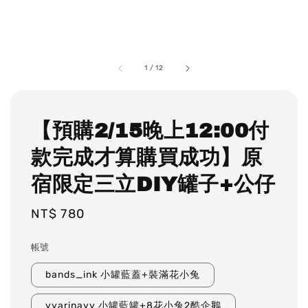
1
/
12
【預購2/15晚上12:00付
款完成才算購買成功】原
宿限定三立DIY罐子+公仔
Regular
NT$ 780
price
帳號
bands_ink 小罐藍蓋+裝滿花小兔
yyarinayy 小罐藍罐+8花小兔2酷企鵝