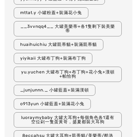
mttat.y 小罐粉蓋+裝滿花小兔
__3vvnqq4__ 大罐美樂蒂+各1隻剩下裝美樂
蒂
huaihuichiu 大罐凱蒂貓+裝滿凱蒂貓
yiyikaii 大罐布丁狗+裝滿布丁狗
yu.yuchen 大罐布丁狗+布丁狗+花小兔+漢頓
+帕恰狗
_junjunnn._ 小罐藍蓋+裝滿漢頓
o913yun 小罐藍蓋+裝滿花小兔
luoraymybaby 大罐大耳狗+每個角色各1還有
空位剁一隻蛋黃哥，盛夏都裝大耳狗
8eccahsu 大罐大耳狗+凱蒂貓/美樂蒂/酷洛