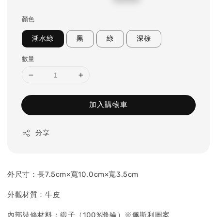
price
price
顏色
湖水綠
黑
綠
深棕
數量
加入購物車
分享
外尺寸：長7.5cm×寬10.0cm×寬3.5cm
外觀材質：牛皮
內部裝修材料：緞子（100%滌綸）※佩斯利圖案