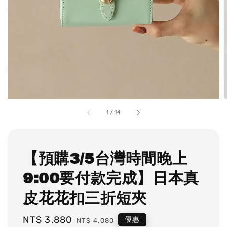
1
/
14
【預購3/5台灣時間晚上
9:00要付款完成】日本真
皮花花扣三折短夾
Sale
NT$ 3,880
Regular
優惠
NT$ 4,080