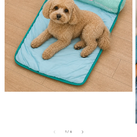
1
/
6