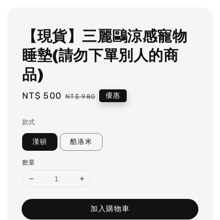
【現貨】三麗鷗涼感寵物
睡墊(請勿下單別人的商
品)
Sale
NT$ 500
Regular
優惠
NT$ 980
price
price
款式
漢頓
酷洛米
數量
加入購物車