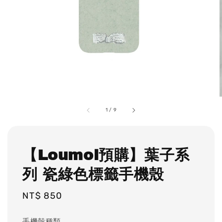
1
/
9
【Loumoi預購】葉子系
列 瓷綠色標籤手機殼
Regular
NT$ 850
price
手機殼種類