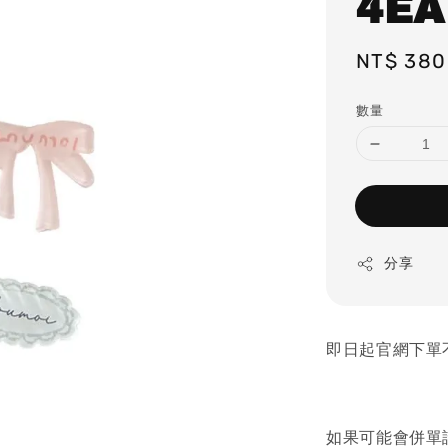
4EA
Regular
NT$ 380
price
數量
分享
即日起官網下單不
如果可能會併單