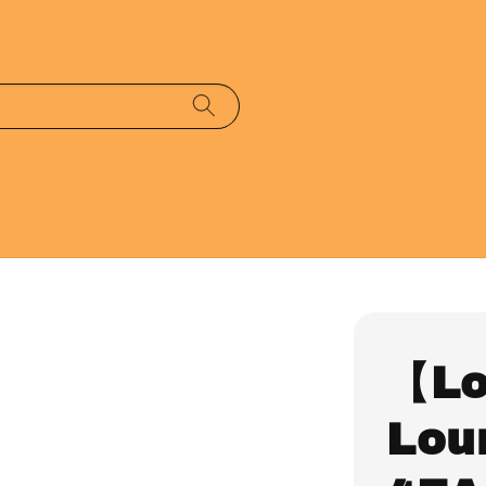
【L
Lou