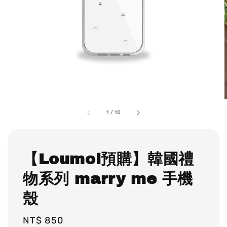
1
/
10
【Loumoi預購】韓國禮
物系列 marry me 手機
殼
Regular
NT$ 850