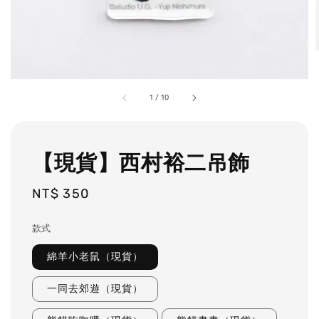
1
/
10
【現貨】西村裕二吊飾
Regular
NT$ 350
price
款式
綿羊小老鼠（現貨）
一同去郊遊（現貨）