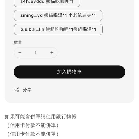
s4h.evddd 熊貓吃咖哩*1
zining_yd 熊貓喝湯*1 小老鼠農夫*1
p.s.b.k_lin 熊貓吃咖哩*1熊貓喝湯*1
數量
加入購物車
分享
如果可能會併單請使用銀行轉帳
（信用卡付款不能併單）
（信用卡付款不能併單）