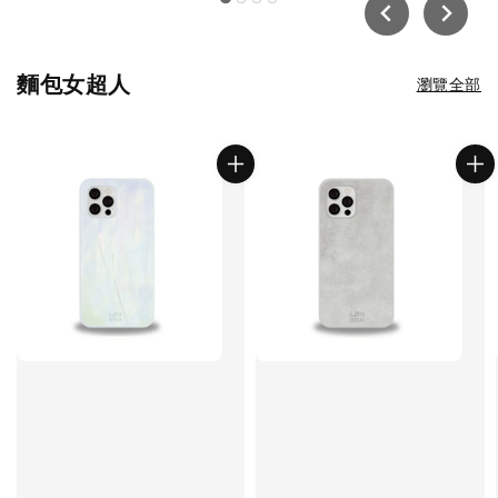
…
麵包女超人
瀏覽全部