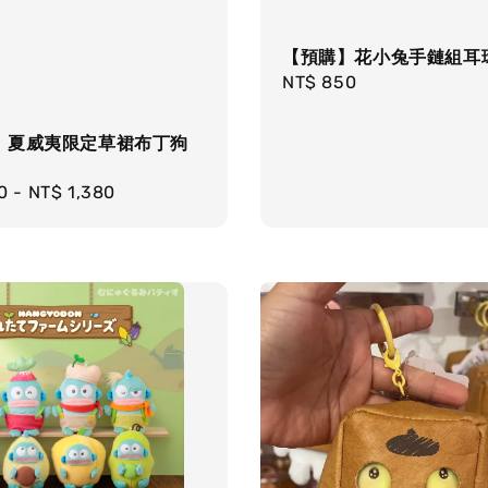
【預購】花小兔手鏈組耳
Regular
NT$ 850
price
】夏威夷限定草裙布丁狗
r
0
-
NT$ 1,380