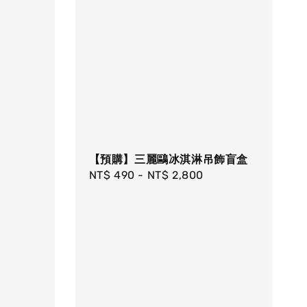
【預購】三麗鷗冰淇淋吊飾盲盒
Regular
NT$ 490
-
NT$ 2,800
price