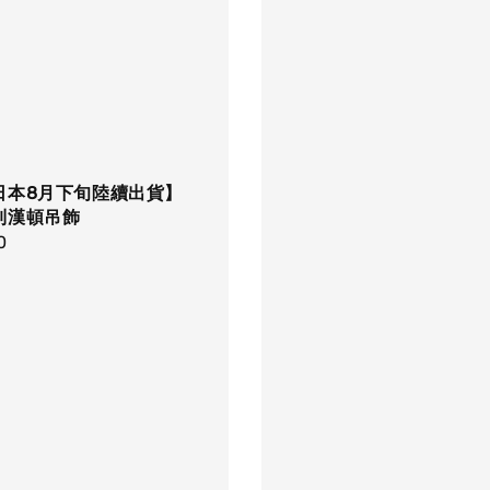
日本8月下旬陸續出貨】
列漢頓吊飾
r
0