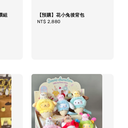
環組
【預購】花小兔後背包
Regular
NT$ 2,880
price