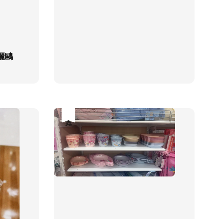
麗鷗
售完