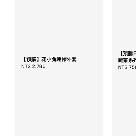
【預購
【預購】花小兔連帽外套
蔬菜系
Regular
NT$ 2,780
Regula
NT$ 75
price
price