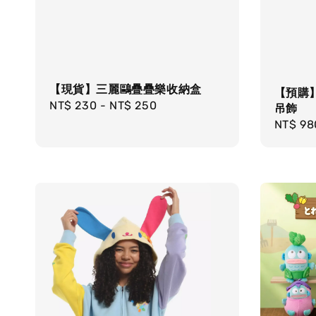
【現貨】三麗鷗疊疊樂收納盒
【預購
Regular
NT$ 230
-
NT$ 250
吊飾
price
Regula
NT$ 98
price