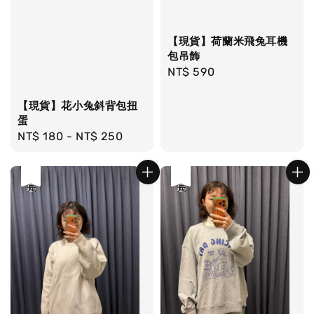
【現貨】荷蘭米飛兔耳機
包吊飾
Regular
NT$ 590
price
【現貨】花小兔斜背包扭
蛋
Regular
NT$ 180
-
NT$ 250
price
優惠
售完
優惠
售完