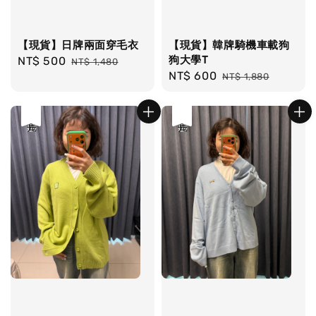
【現貨】日牌兩面穿毛衣
【現貨】韓牌騎機車載狗
狗大學T
Sale
NT$ 500
Regular
NT$ 1,480
Sale
NT$ 600
Regular
price
price
NT$ 1,880
price
price
優惠
售完
優惠
售完