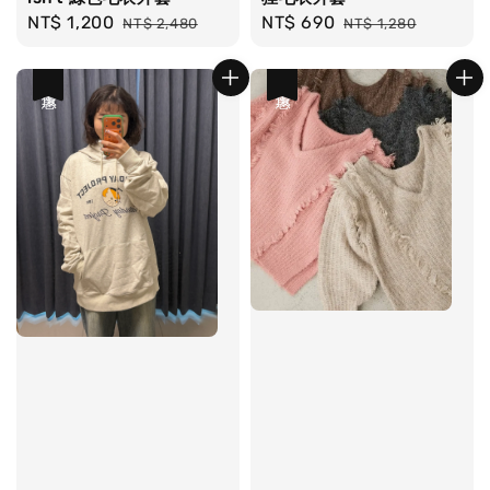
Sale
NT$ 1,200
Regular
Sale
NT$ 690
Regular
NT$ 2,480
NT$ 1,280
price
price
price
price
優惠
優惠