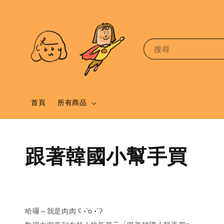
搜尋
首頁
所有商品
跟著韓國小幫手買
哈囉～我是肉肉 ʕ •̀ o •́ ʔ