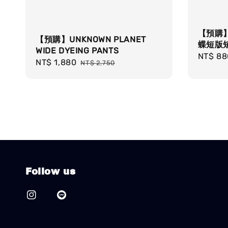
【預購】V
【預購】UNKNOWN PLANET
蝶短版
WIDE DYEING PANTS
Sale
NT$ 88
Sale
NT$ 1,880
Regular
NT$ 2,750
price
price
price
Follow us