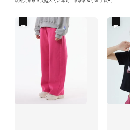
歡迎大家來到女超人的新單元「跟著韓國小幫手買♥」
優惠
優惠