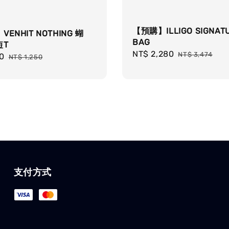
【預購】ILLIGO SIGNAT
ENHIT NOTHING 蝴
BAG
短T
Sale
NT$ 2,280
Regular
NT$ 3,474
0
Regular
NT$ 1,250
price
price
price
支付方式