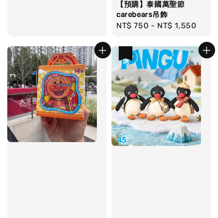
【預購】泰國萬聖節
carebears吊飾
Regular
NT$ 750
-
NT$ 1,550
price
優惠