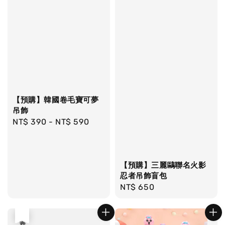
【預購】韓國卷毛寶可夢
吊飾
Regular
NT$ 390
-
NT$ 590
price
【預購】三麗鷗聯名火影
忍者吊飾盲包
Regular
NT$ 650
price
售完