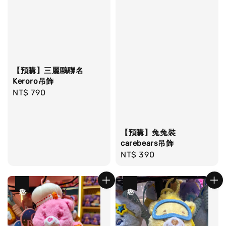
【預購】三麗鷗聯名
Keroro吊飾
Regular
NT$ 790
price
【預購】兔兔裝
carebears吊飾
Regular
NT$ 390
price
優惠
優惠