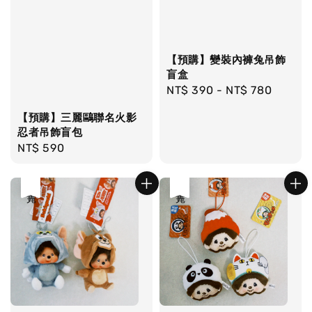
【預購】變裝內褲兔吊飾
盲盒
Regular
NT$ 390
-
NT$ 780
price
【預購】三麗鷗聯名火影
忍者吊飾盲包
Regular
NT$ 590
price
售完
售完