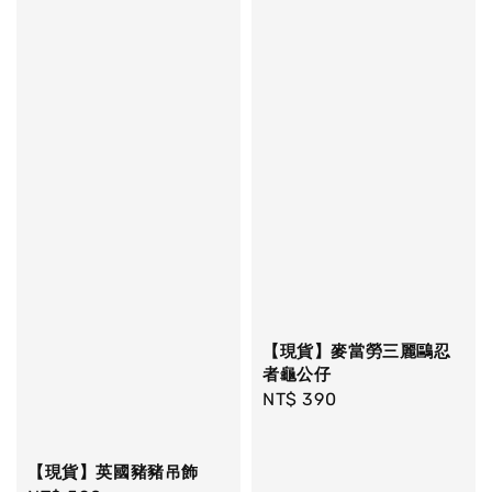
【現貨】麥當勞三麗鷗忍
者龜公仔
Regular
NT$ 390
price
【現貨】英國豬豬吊飾