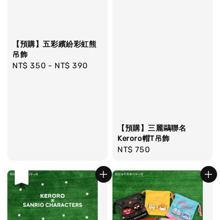
【預購】五彩繽紛彩虹熊
吊飾
Regular
NT$ 350
-
NT$ 390
price
【預購】三麗鷗聯名
Keroro帽T吊飾
Regular
NT$ 750
price
售完