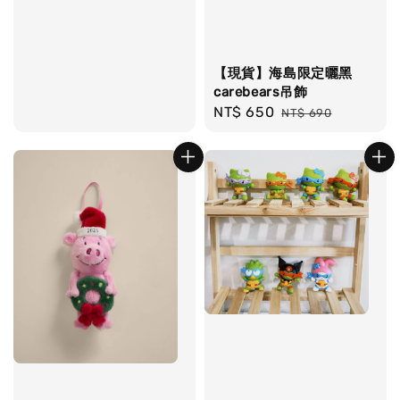
【現貨】海島限定曬黑
carebears吊飾
Sale
NT$ 650
Regular
NT$ 690
price
price