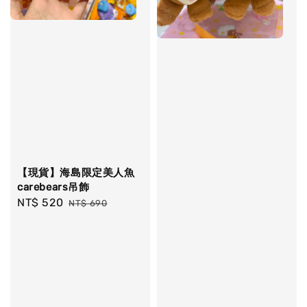
【現貨】海島限定美人魚
carebears吊飾
Sale
NT$ 520
Regular
NT$ 690
price
price