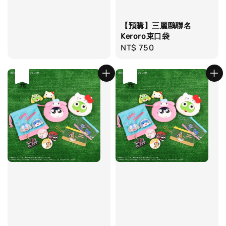
【預購】三麗鷗聯名
Keroro束口袋
Regular
NT$ 750
price
售完
售完