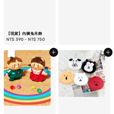
price
【現貨】內褲兔吊飾
Regular
NT$ 390
-
NT$ 750
price
售完