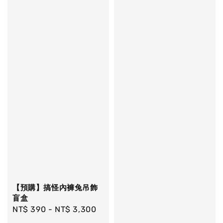
【預購】搞怪內褲兔吊飾
盲盒
Regular
NT$ 390
-
NT$ 3,300
price