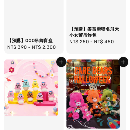
【預購】麥當勞聯名飛天
小女警吊飾包
【預購】QOO吊飾盲盒
Regular
NT$ 250
-
NT$ 450
Regular
NT$ 390
-
NT$ 2,300
price
price