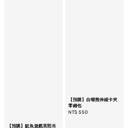
【預購】自嘲熊伸縮卡夾
零錢包
Regular
NT$ 550
price
【預購】魷魚遊戲英熙吊