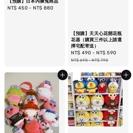
【預購】日本內褲兔商品
Regular
NT$ 450
-
NT$ 880
price
【預購】天天心花開花瓶
花器（購買三件以上請選
擇宅配寄送）
Sale
NT$ 490
-
NT$ 590
Regul
price
price
NT$ 690
-
NT$ 790
售完