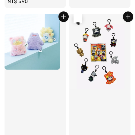
Regular
NT$ 590
price
售完