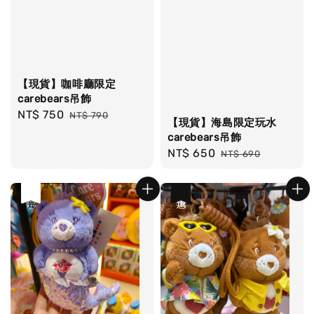
【現貨】咖啡廳限定
carebears吊飾
Sale
NT$ 750
Regular
NT$ 790
【現貨】海島限定玩水
price
price
carebears吊飾
Sale
NT$ 650
Regular
NT$ 690
price
price
優惠
售完
優惠