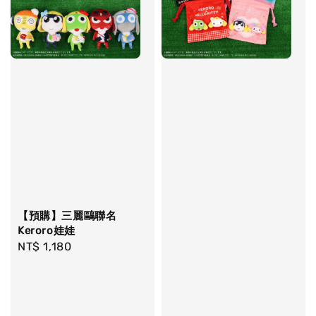
【預購】三麗鷗聯名
Keroro娃娃
Regular
NT$ 1,180
price