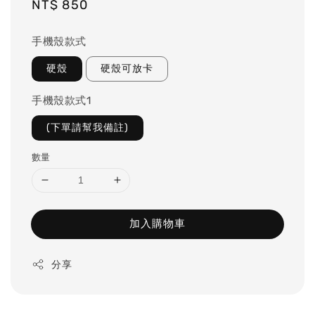
Regular
NT$ 850
price
手機殼款式
硬殼
硬殼可放卡
手機殼款式1
(下單請幫我備註)
數量
加入購物車
分享