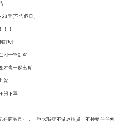
品
~28天(不含假日）
！！！！！！
別註明
在同一筆訂單
後才會一起出貨
出貨
分開下單！
確認好商品尺寸，非重大瑕疵不做退換貨，不接受任任何