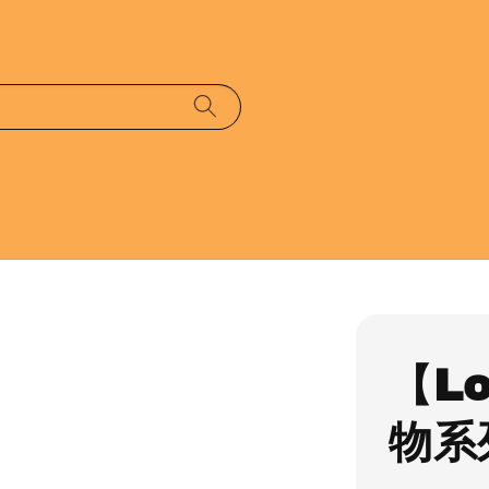
【L
物系