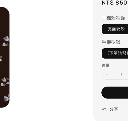
Regular
NT$ 850
price
手機殼種類
亮面硬殼
手機型號
(下單請幫
數量
分享