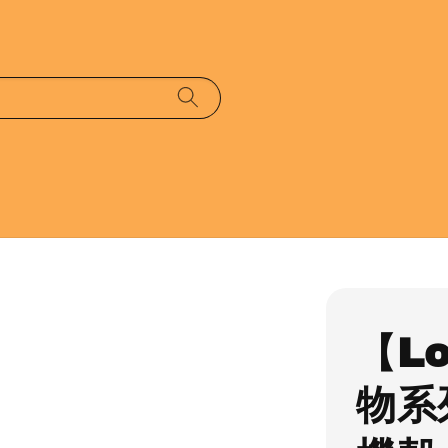
【L
物系列