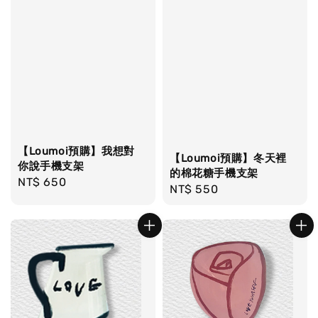
【Loumoi預購】我想對
【Loumoi預購】冬天裡
你說手機支架
的棉花糖手機支架
Regular
NT$ 650
Regular
NT$ 550
price
price