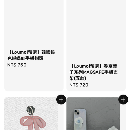
【Loumoi預購】韓國銀
色蝴蝶結手機指環
Regular
NT$ 750
【Loumoi預購】春夏葉
price
子系列MAGSAFE手機支
架(五款)
Regular
NT$ 720
price