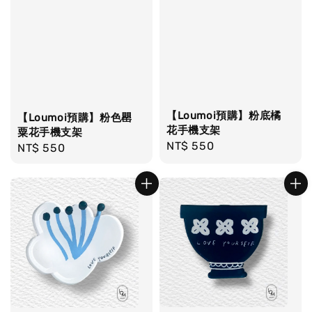
【Loumoi預購】粉底橘
【Loumoi預購】粉色罌
花手機支架
粟花手機支架
Regular
NT$ 550
Regular
NT$ 550
price
price