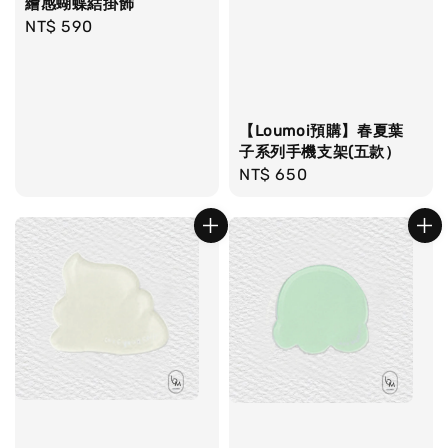
繪感蝴蝶結掛飾
Regular
NT$ 590
price
【Loumoi預購】春夏葉
子系列手機支架(五款）
Regular
NT$ 650
price