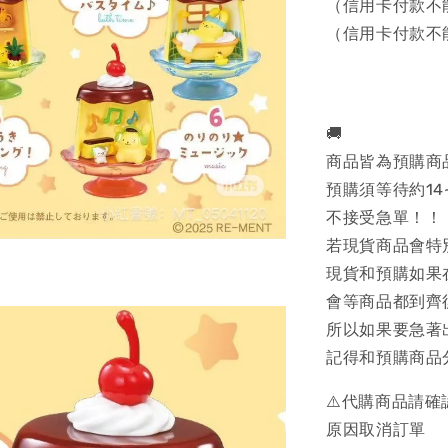
（信用卡付款不
（信用卡付款不
🚚
商品皆為預購商
預購須等待約14
不接受急單！！
若現貨商品會特
現貨和預購如果
會等商品都到齊
所以如果要急著
記得和預購商品
⚠️代購商品請
原因取消訂單