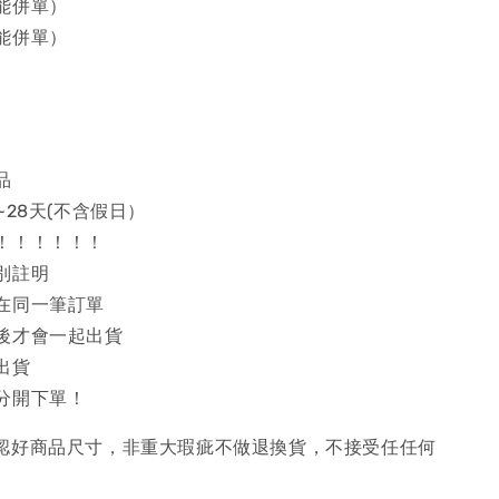
能併單）
能併單）
品
~28天(不含假日）
！！！！！！
別註明
在同一筆訂單
後才會一起出貨
出貨
分開下單！
確認好商品尺寸，非重大瑕疵不做退換貨，不接受任任何