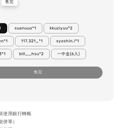
售完
1
suanuuo*1
kkuziyuu*2
en*1
117.321_*1
syoshin.i*1
3*1
bill__hsu*2
一中盒(6入)
售完
請使用銀行轉帳
能併單）