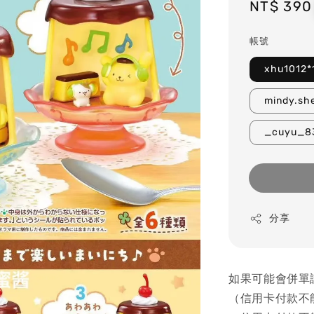
Regular
NT$ 390
price
帳號
xhu1012*
mindy.sh
_cuyu_8
分享
如果可能會併單
（信用卡付款不