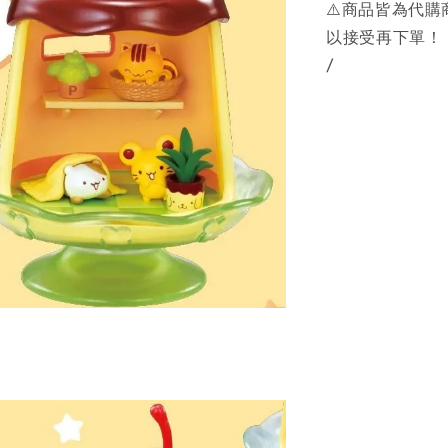
⚠️商品皆為代
以接受再下單！
/