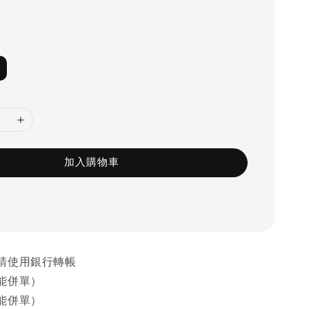
加入購物車
請使用銀行轉帳
能併單）
能併單）