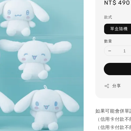
Regular
NT$ 490
price
款式
單盒隨機
數量
分享
如果可能會併單
（信用卡付款不
（信用卡付款不