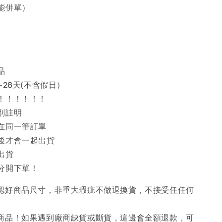
能併單）
品
~28天(不含假日）
！！！！！！
別註明
在同一筆訂單
後才會一起出貨
出貨
分開下單！
確認好商品尺寸，非重大瑕疵不做退換貨，不接受任任何
購商品！如果遇到廠商缺貨或斷貨，這邊會全額退款，可