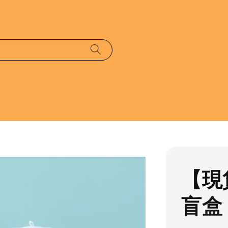
【現
盲盒