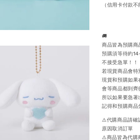
（信用卡付款不
🚚
商品皆為預購商
預購須等待約14
不接受急單！！
若現貨商品會特
現貨和預購如果
會等商品都到齊
所以如果要急著
記得和預購商品
⚠️代購商品請
原因取消訂單
⚠️商品皆為代