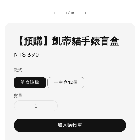
1
/
15
【預購】凱蒂貓手錶盲盒
Regular
NT$ 390
price
款式
單盒隨機
一中盒12個
數量
加入購物車