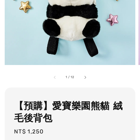
1
/
12
【預購】愛寶樂園熊貓 絨
毛後背包
Regular
NT$ 1,250
price