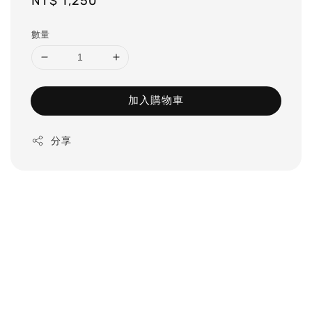
Regular
NT$ 1,250
price
數量
加入購物車
分享