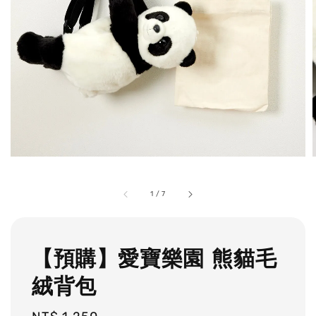
1
/
7
【預購】愛寶樂園 熊貓毛
絨背包