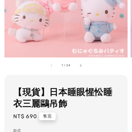
1
/
24
【現貨】日本睡眼惺忪睡
衣三麗鷗吊飾
Regular
NT$ 690
售完
price
款式