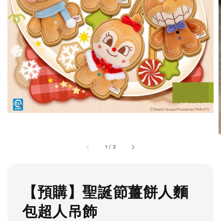
1
/
2
【預購】聖誕節薑餅人麵
包超人吊飾