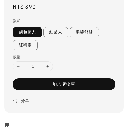
Regular
NT$ 390
price
款式
麵包超人
細菌人
果醬爺爺
紅精靈
數量
加入購物車
分享
🚚