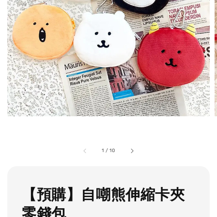
1
/
10
【預購】自嘲熊伸縮卡夾
零錢包