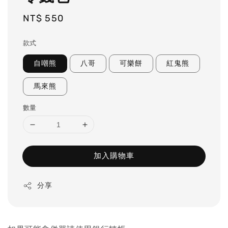
Regular
NT$ 550
price
款式
自嘲熊
八哥
可樂餅
紅鬼熊
馬來熊
數量
加入購物車
分享