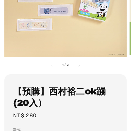
1
/
2
【預購】西村裕二ok蹦
(20入）
Regular
NT$ 280
price
款式