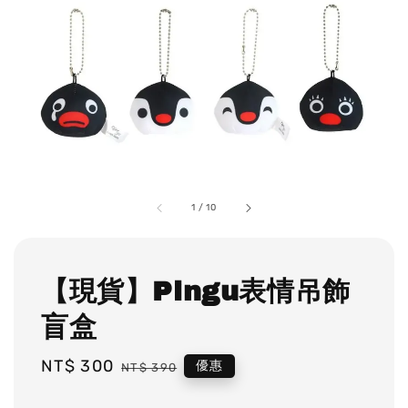
1
/
10
【現貨】Pingu表情吊飾
盲盒
Sale
NT$ 300
Regular
優惠
NT$ 390
price
price