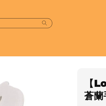
【L
蒼蘭