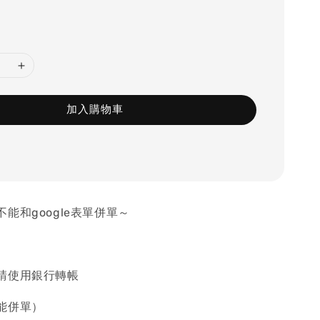
加入購物車
能和google表單併單～
請使用銀行轉帳
能併單）