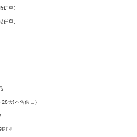
能併單）
能併單）
品
~28天(不含假日）
！！！！！！
別註明