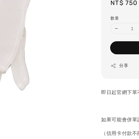
Regular
NT$ 750
price
數量
分享
即日起官網下單不
如果可能會併單
（信用卡付款不