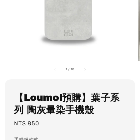
1
/
10
【Loumoi預購】葉子系
列 陶灰暈染手機殼
Regular
NT$ 850
price
手機殼款式