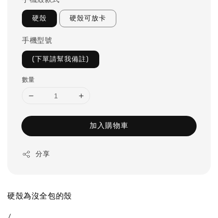
硬殼
硬殼可放卡
手機型號
(下單請幫我備註)
數量
加入購物車
分享
硬殼為沒全包的殼
/